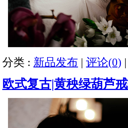
分类 :
新品发布
|
评论(0)
欧式复古|黄秧绿葫芦