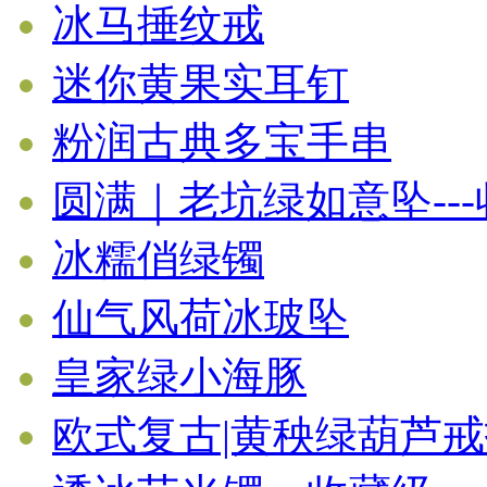
冰马捶纹戒
迷你黄果实耳钉
粉润古典多宝手串
圆满｜老坑绿如意坠--
冰糯俏绿镯
仙气风荷冰玻坠
皇家绿小海豚
欧式复古|黄秧绿葫芦