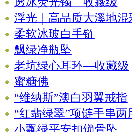
透冰荧光镯—收藏级
浮光｜高品质大溪地混
柔软冰玻白手链
飘绿净瓶坠
老坑绿心耳环—收藏级
蜜糖佛
“维纳斯”澳白羽翼戒指
“红翡绿翠”项链手串
小飘绿平安扣锁骨坠