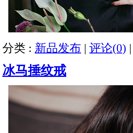
分类 :
新品发布
|
评论(0)
冰马捶纹戒