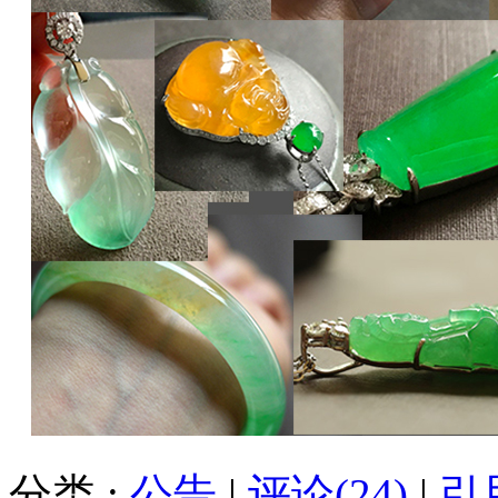
分类 :
公告
|
评论(24)
|
引用