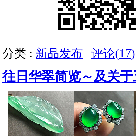
分类 :
新品发布
|
评论(17)
往日华翠简览～及关于