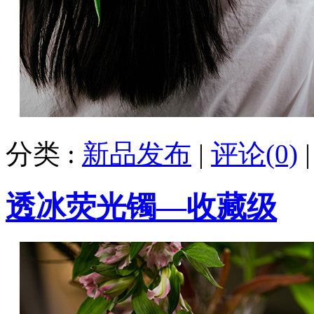
分类 :
新品发布
|
评论(0)
透冰荧光镯—收藏级