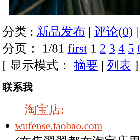
分类 :
新品发布
|
评论(0)
分页： 1/81
first
1
2
3
4
5
[ 显示模式：
摘要
|
列表
]
联系我
淘宝店:
wufense.taobao.com