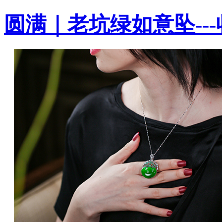
圆满｜老坑绿如意坠--